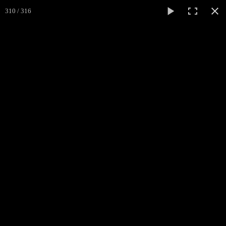
310 / 316
Médiéval
Cliss
ACCUEIL
L'ASSOCIATION
▼