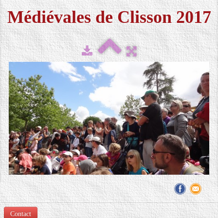
Médiévales de Clisson 2017
FESTIVAL 2026
▼
MÉDIAS
▼
CONTACT
LOCATION DE COSTUMES
Contact