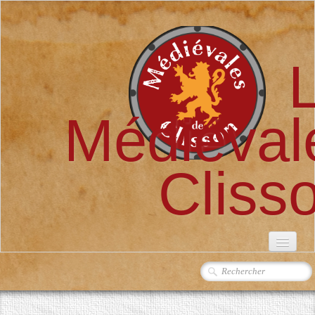
Médiéval
Cliss
ACCUEIL
L'ASSOCIATION
▼