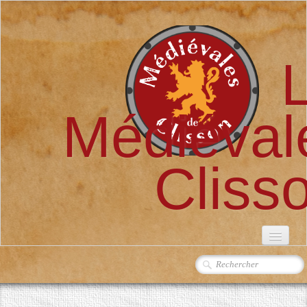
Médiéval
Cliss
ACCUEIL
L'ASSOCIATION
▼