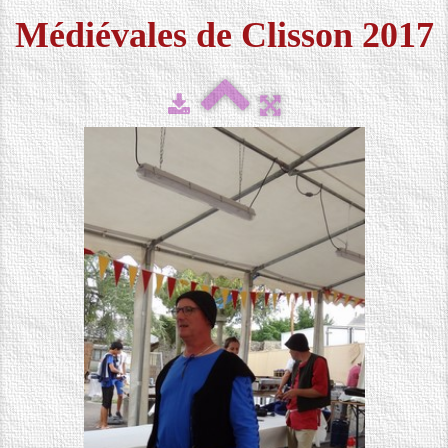
Médiévales de Clisson 2017
FESTIVAL 2026
▼
MÉDIAS
▼
CONTACT
LOCATION DE COSTUMES