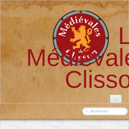
Médiéval
Cliss
ACCUEIL
L'ASSOCIATION
▼