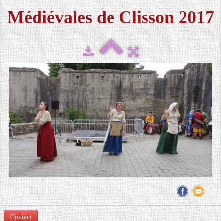
Médiévales de Clisson 2017
FESTIVAL 2026
▼
MÉDIAS
▼
CONTACT
LOCATION DE COSTUMES
Contact