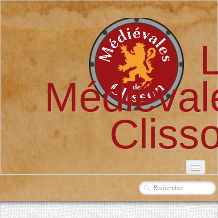
Médiéval
Cliss
ACCUEIL
L'ASSOCIATION
▼