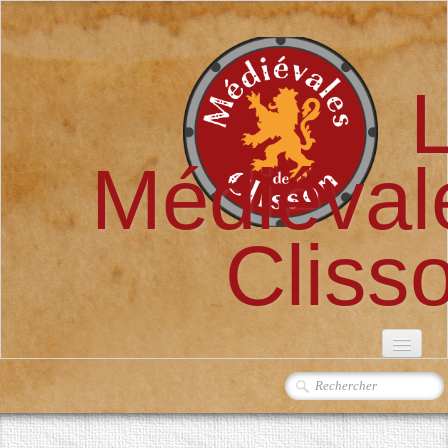
Médiéval
Cliss
ACCUEIL
L'ASSOCIATION
▼