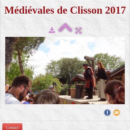
Médiévales de Clisson 2017
FESTIVAL 2026
▼
MÉDIAS
▼
CONTACT
LOCATION DE COSTUMES
Contact