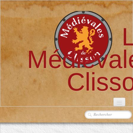
Médiéval
Cliss
ACCUEIL
L'ASSOCIATION
▼