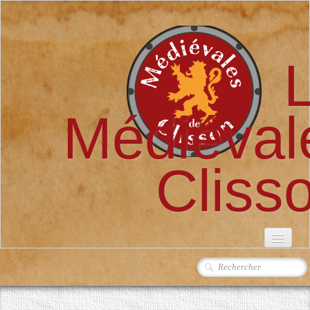
Médiéval
Cliss
ACCUEIL
L'ASSOCIATION
▼