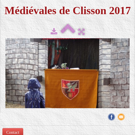
Médiévales de Clisson 2017
FESTIVAL 2026
▼
MÉDIAS
▼
CONTACT
LOCATION DE COSTUMES
Contact