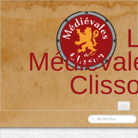
Médiéval
Cliss
ACCUEIL
L'ASSOCIATION
▼