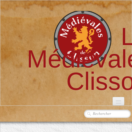
Médiéval
Cliss
ACCUEIL
L'ASSOCIATION
▼