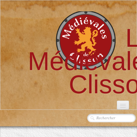
Médiéval
Cliss
ACCUEIL
L'ASSOCIATION
▼