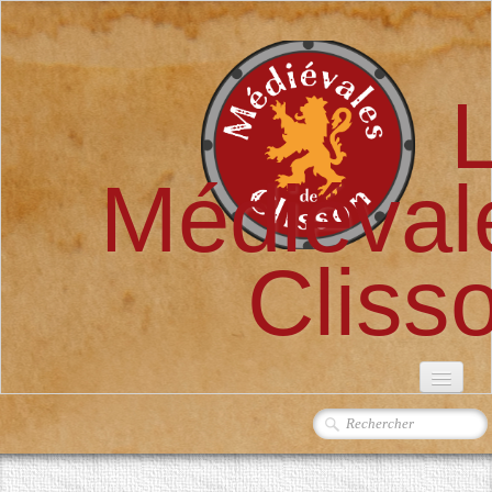
Médiéval
Cliss
ACCUEIL
L'ASSOCIATION
▼