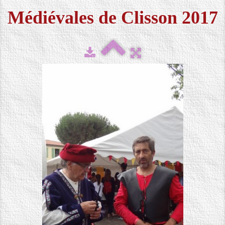
Médiévales de Clisson 2017
FESTIVAL 2026
▼
MÉDIAS
▼
CONTACT
LOCATION DE COSTUMES