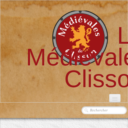
Médiéval
Cliss
ACCUEIL
L'ASSOCIATION
▼