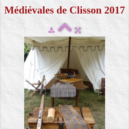
Médiévales de Clisson 2017
FESTIVAL 2026
▼
MÉDIAS
▼
CONTACT
LOCATION DE COSTUMES