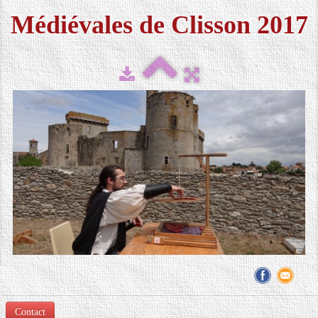
Médiévales de Clisson 2017
FESTIVAL 2026
▼
MÉDIAS
▼
CONTACT
LOCATION DE COSTUMES
Contact