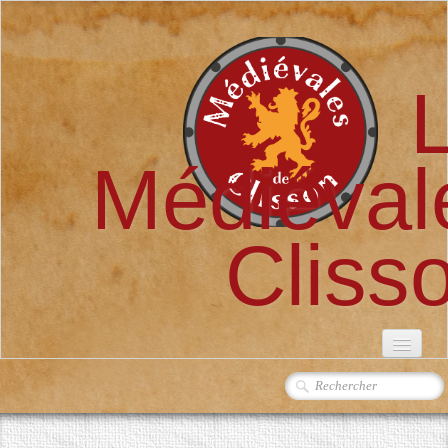
Médiéval
Cliss
ACCUEIL
L'ASSOCIATION
▼