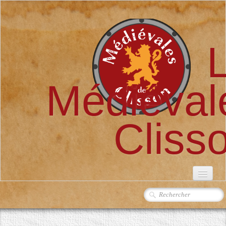
Médiéval
Cliss
ACCUEIL
L'ASSOCIATION
▼