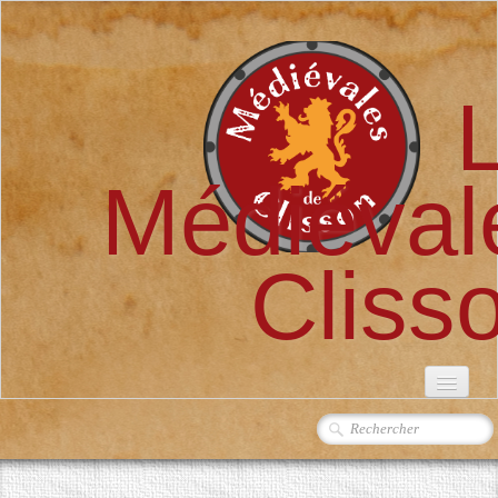
Médiéval
Cliss
ACCUEIL
L'ASSOCIATION
▼