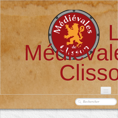
Médiéval
Cliss
ACCUEIL
L'ASSOCIATION
▼