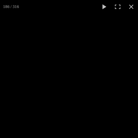
186 / 316
Médiéval
Cliss
ACCUEIL
L'ASSOCIATION
▼