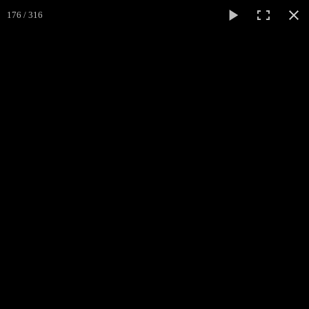
176 / 316
Médiéval
Cliss
ACCUEIL
L'ASSOCIATION
▼