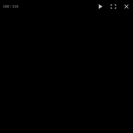
160 / 316
Médiéval
Cliss
ACCUEIL
L'ASSOCIATION
▼