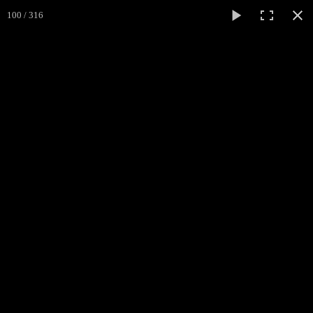
100 / 316
Médiéval
Cliss
ACCUEIL
L'ASSOCIATION
▼